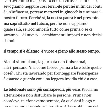
Non avremmo mai pensato che un virus così innocuo,
sevogliamo neppure così terribile perché in fin dei conti
è un’influenza,
potesse metterci in ginocchio
e minare il
nostro futuro. Perché sì,
la nostra paura è nel presente
ma soprattutto nel futuro
, perché non sappiamo
quale sarà, se ricomincerà tutto come prima o se ci
saranno – di nuovo – cambiamenti imposti e non decisi
da noi.
Il tempo si è dilatato, è vuoto e pieno allo stesso tempo.
Alcuni si annoiano, la giornata non finisce mai,
altri pensano “ma come facevo prima a fare tutte quelle
cose?”. Chi sta lavorando per fronteggiare l’emergenza
è esausto e guarda con una leggera invidia chi è a casa.
Le telefonate sono più consapevoli, più vere
. Facciamo
attenzione a non disturbare le persone. Prima non
accadeva, telefonavamo sempre, da qualsiasi luogo e
quasi sempre facendo anche altro. Adesso abbiamo del